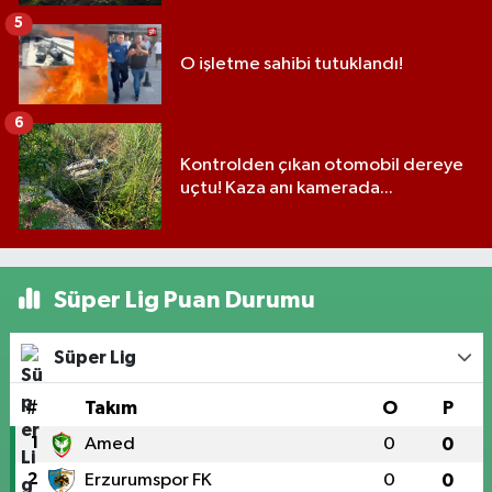
5
O işletme sahibi tutuklandı!
6
Kontrolden çıkan otomobil dereye
uçtu! Kaza anı kamerada...
Süper Lig Puan Durumu
Süper Lig
#
Takım
O
P
1
Amed
0
0
2
Erzurumspor FK
0
0