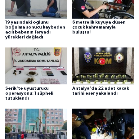
19 yaşındaki oğlunu
6 metrelik kuyuya düşen
boğulma sonucu kaybeden
çocuk kahramanıyla
acılı babanın feryadı
buluştu!
yürekleri dağladı
Serik'te uyuşturucu
Antalya'da 22 adet kaçak
operasyonu: 1 şüpheli
tarihi eser yakalandı
tutuklandı