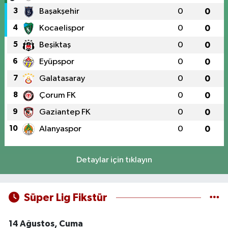
3
Başakşehir
0
0
4
Kocaelispor
0
0
5
Beşiktaş
0
0
6
Eyüpspor
0
0
7
Galatasaray
0
0
8
Çorum FK
0
0
9
Gaziantep FK
0
0
10
Alanyaspor
0
0
Detaylar için tıklayın
Süper Lig Fikstür
14 Ağustos, Cuma