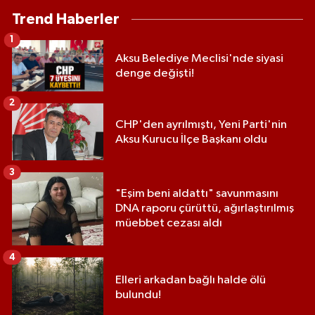
Trend Haberler
1
Aksu Belediye Meclisi'nde siyasi
denge değişti!
2
CHP'den ayrılmıştı, Yeni Parti'nin
Aksu Kurucu İlçe Başkanı oldu
3
"Eşim beni aldattı" savunmasını
DNA raporu çürüttü, ağırlaştırılmış
müebbet cezası aldı
4
Elleri arkadan bağlı halde ölü
bulundu!