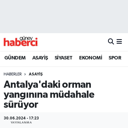
Beyoğlu Hava Durumu
Beyoğlu Trafik Yoğunluk Haritası
Süper Lig Puan Durumu ve Fikstür
GÜNDEM
ASAYİŞ
SİYASET
EKONOMİ
SPOR
Tüm Manşetler
HABERLER
ASAYİŞ
Son Dakika Haberleri
Antalya'daki orman
yangınına müdahale
Haber Arşivi
sürüyor
30.06.2024 - 17:23
YAYINLANMA