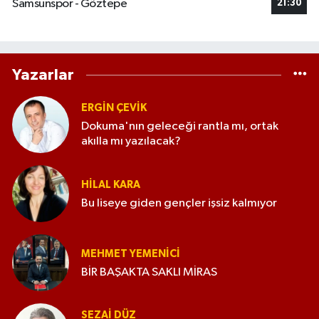
Samsunspor - Göztepe
21:30
Yazarlar
ERGIN ÇEVİK
Dokuma'nın geleceği rantla mı, ortak
akılla mı yazılacak?
HILAL KARA
Bu liseye giden gençler işsiz kalmıyor
MEHMET YEMENICI
BİR BAŞAKTA SAKLI MİRAS
SEZAI DÜZ