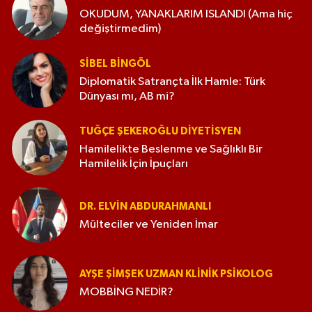
OKUDUM, YANAKLARIM ISLANDI (Ama hiç
değiştirmedim)
SIBEL BINGÖL
Diplomatik Satrançta İlk Hamle: Türk
Dünyası mı, AB mi?
TUĞÇE ŞEKEROĞLU DIYETISYEN
Hamilelikte Beslenme ve Sağlıklı Bir
Hamilelik İçin İpuçları
DR. ELVIN ABDURAHMANLI
Mülteciler ve Yeniden İmar
AYŞE ŞIMŞEK UZMAN KLINIK PSIKOLOG
MOBBİNG NEDİR?