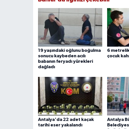
19 yaşındaki oğlunu boğulma
6 metreli
sonucu kaybeden acılı
çocuk kah
babanın feryadı yürekleri
dağladı
Antalya'da 22 adet kaçak
Antalya B
tarihi eser yakalandı
Belediyes