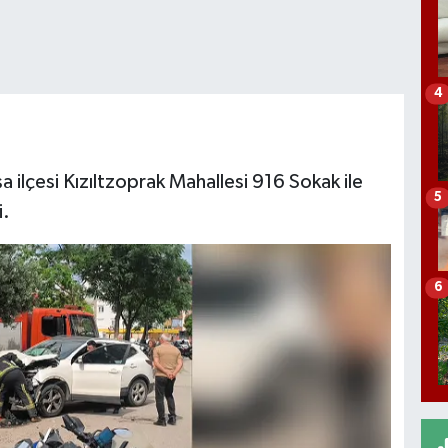
4
 ilçesi Kızıltzoprak Mahallesi 916 Sokak ile
5
i.
6