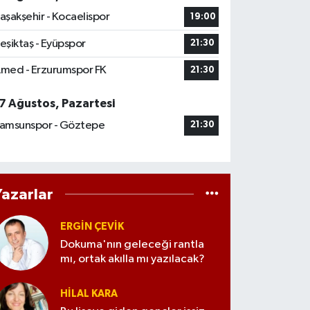
aşakşehir - Kocaelispor
19:00
eşiktaş - Eyüpspor
21:30
med - Erzurumspor FK
21:30
7 Ağustos, Pazartesi
amsunspor - Göztepe
21:30
Yazarlar
ERGIN ÇEVİK
Dokuma'nın geleceği rantla
mı, ortak akılla mı yazılacak?
HILAL KARA