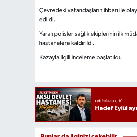
Çevredeki vatandaşların ihbarı ile olay 
edildi.
Yaralı polisler sağlık ekiplerinin ilk 
hastanelere kaldırıldı.
Kazayla ilgili inceleme başlatıldı.
EDITÖRÜN SEÇTIĞI
Hedef Eylül ay
Bunlar da ilginizi çekebilir