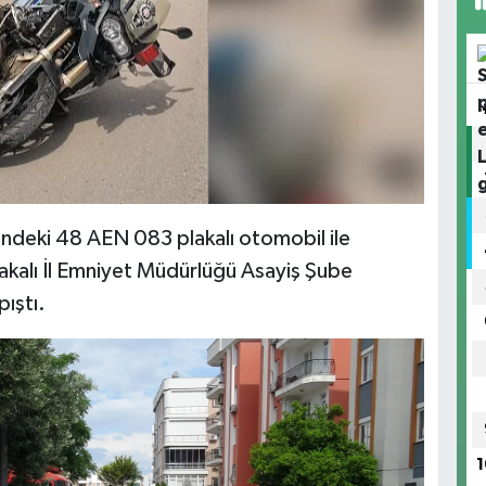
sindeki 48 AEN 083 plakalı otomobil ile
kalı İl Emniyet Müdürlüğü Asayiş Şube
ıştı.
1