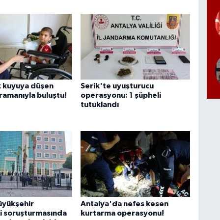
k kuyuya düşen
Serik'te uyuşturucu
ramanıyla buluştu!
operasyonu: 1 şüpheli
tutuklandı
üyükşehir
Antalya'da nefes kesen
i soruşturmasında
kurtarma operasyonu!