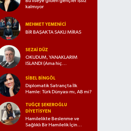
Bu liseye giden gençler işsiz
kalmıyor
MEHMET YEMENICI
BİR BAŞAKTA SAKLI MİRAS
SEZAI DÜZ
OKUDUM, YANAKLARIM
ISLANDI (Ama hiç
değiştirmedim)
SIBEL BINGÖL
Diplomatik Satrançta İlk
Hamle: Türk Dünyası mı, AB mi?
TUĞÇE ŞEKEROĞLU
DIYETISYEN
Hamilelikte Beslenme ve
Sağlıklı Bir Hamilelik İçin