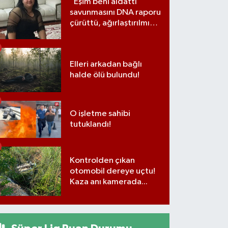
"Eşim beni aldattı"
savunmasını DNA raporu
çürüttü, ağırlaştırılmış
müebbet cezası aldı
Elleri arkadan bağlı
halde ölü bulundu!
O işletme sahibi
tutuklandı!
Kontrolden çıkan
otomobil dereye uçtu!
Kaza anı kamerada...