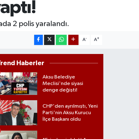
aptı!
ST100
.779
%-14
TCOIN
ada 2 polis yaralandı.
.960,21
%0.87
-
+
A
A
Trend Haberler
Aksu Belediye
Meclisi'nde siyasi
denge değişti!
CHP'den ayrılmıştı, Yeni
Parti'nin Aksu Kurucu
İlçe Başkanı oldu