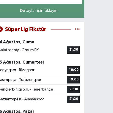
Detaylar için tıklayın
Süper Lig Fikstür
4 Ağustos, Cuma
alatasaray - Çorum FK
21:30
5 Ağustos, Cumartesi
onyaspor - Rizespor
19:00
asımpaşa - Trabzonspor
19:00
ençlerbirliği S.K. - Fenerbahçe
21:30
aziantep FK - Alanyaspor
21:30
6 Ağustos, Pazar