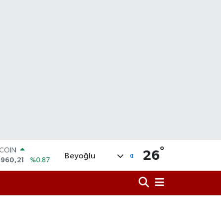
°
LAR
26
Beyoğlu
,7436
%0.18
RO
,2510
%0.32
ERLİN
,4811
%0.38
AM ALTIN
60.55
%0.03