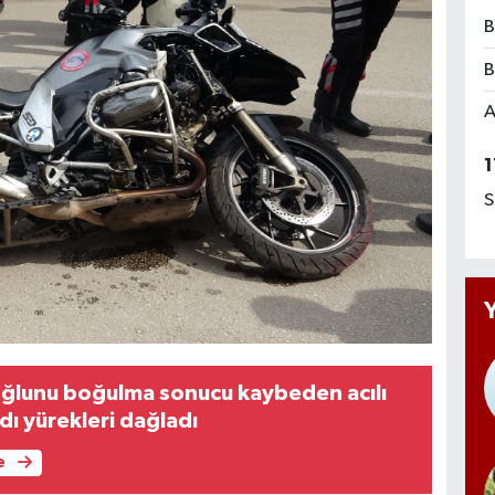
B
B
A
1
S
oğlunu boğulma sonucu kaybeden acılı
dı yürekleri dağladı
e