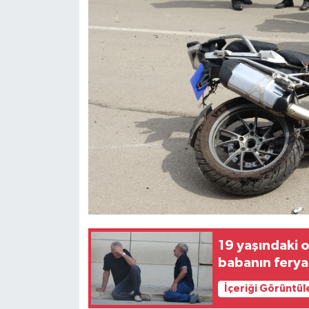
19 yaşındaki 
babanın ferya
İçeriği Görüntül