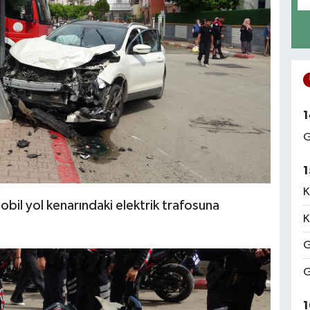
1
G
1
K
bil yol kenarındaki elektrik trafosuna
K
G
G
1