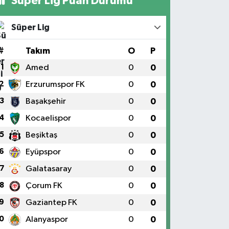
Süper Lig Puan Durumu
Süper Lig
#
Takım
O
P
1
Amed
0
0
2
Erzurumspor FK
0
0
3
Başakşehir
0
0
4
Kocaelispor
0
0
5
Beşiktaş
0
0
6
Eyüpspor
0
0
7
Galatasaray
0
0
8
Çorum FK
0
0
9
Gaziantep FK
0
0
0
Alanyaspor
0
0