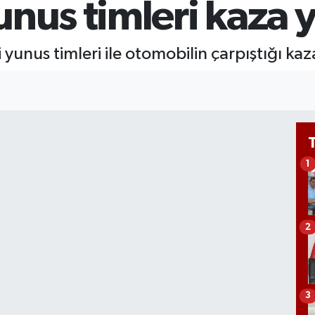
nus timleri kaza y
Bİ
13
BI
yunus timleri ile otomobilin çarpıştığı kaz
64
1
2
3