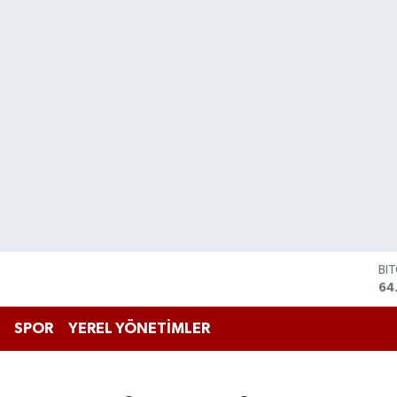
DO
47
EU
55
SPOR
YEREL YÖNETİMLER
ST
64
GR
66