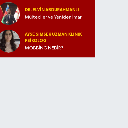
İpuçları
DR. ELVIN ABDURAHMANLI
Mülteciler ve Yeniden İmar
AYŞE ŞIMŞEK UZMAN KLINIK
PSIKOLOG
MOBBİNG NEDİR?