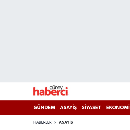
Beyoğlu Hava Durumu
Beyoğlu Trafik Yoğunluk Haritası
Süper Lig Puan Durumu ve Fikstür
Tüm Manşetler
Son Dakika Haberleri
Haber Arşivi
GÜNDEM
ASAYİŞ
SİYASET
EKONOMİ
HABERLER
ASAYİŞ