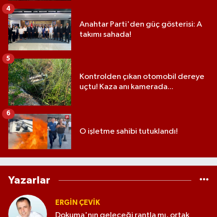
4
Anahtar Parti'den güç gösterisi: A
takımı sahada!
5
Kontrolden çıkan otomobil dereye
uçtu! Kaza anı kamerada...
6
O işletme sahibi tutuklandı!
Yazarlar
ERGIN ÇEVİK
Dokuma'nın geleceği rantla mı, ortak