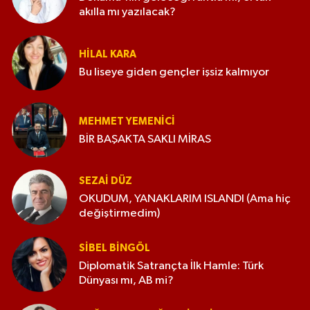
akılla mı yazılacak?
HILAL KARA
Bu liseye giden gençler işsiz kalmıyor
MEHMET YEMENICI
BİR BAŞAKTA SAKLI MİRAS
SEZAI DÜZ
OKUDUM, YANAKLARIM ISLANDI (Ama hiç
değiştirmedim)
SIBEL BINGÖL
Diplomatik Satrançta İlk Hamle: Türk
Dünyası mı, AB mi?