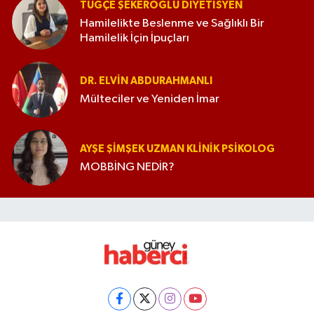
TUĞÇE ŞEKEROĞLU DIYETISYEN
Hamilelikte Beslenme ve Sağlıklı Bir
Hamilelik İçin İpuçları
DR. ELVIN ABDURAHMANLI
Mülteciler ve Yeniden İmar
AYŞE ŞIMŞEK UZMAN KLINIK PSIKOLOG
MOBBİNG NEDİR?