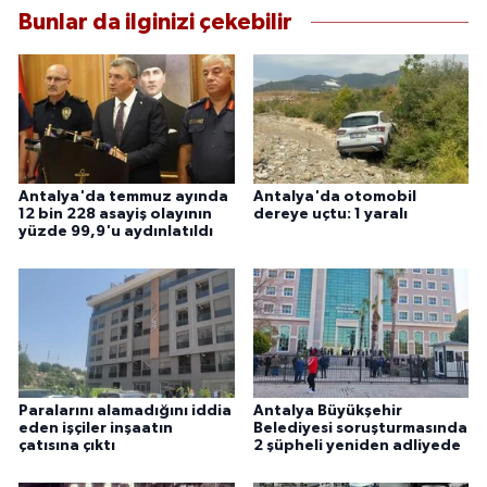
Bunlar da ilginizi çekebilir
Antalya'da temmuz ayında
Antalya'da otomobil
12 bin 228 asayiş olayının
dereye uçtu: 1 yaralı
yüzde 99,9'u aydınlatıldı
Paralarını alamadığını iddia
Antalya Büyükşehir
eden işçiler inşaatın
Belediyesi soruşturmasında
çatısına çıktı
2 şüpheli yeniden adliyede