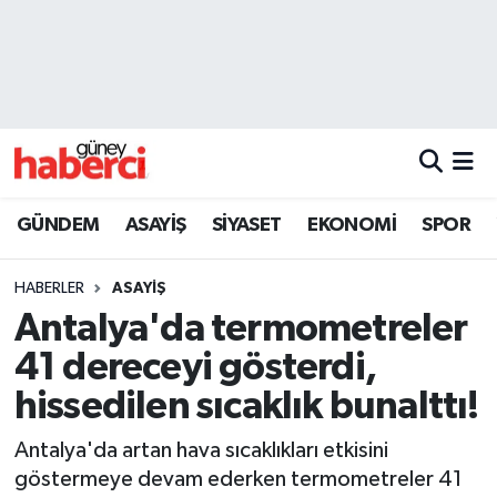
Beyoğlu Hava Durumu
Beyoğlu Trafik Yoğunluk Haritası
Süper Lig Puan Durumu ve Fikstür
GÜNDEM
ASAYİŞ
SİYASET
EKONOMİ
SPOR
Tüm Manşetler
HABERLER
ASAYİŞ
Son Dakika Haberleri
Antalya'da termometreler
41 dereceyi gösterdi,
Haber Arşivi
hissedilen sıcaklık bunalttı!
Antalya'da artan hava sıcaklıkları etkisini
göstermeye devam ederken termometreler 41