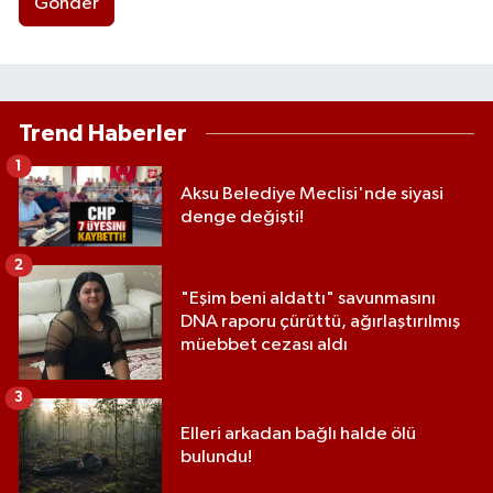
Gönder
Trend Haberler
1
Aksu Belediye Meclisi'nde siyasi
denge değişti!
2
"Eşim beni aldattı" savunmasını
DNA raporu çürüttü, ağırlaştırılmış
müebbet cezası aldı
3
Elleri arkadan bağlı halde ölü
bulundu!