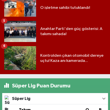
O işletme sahibi tutuklandı!
5
Anahtar Parti'den güç gösterisi: A
takımı sahada!
6
Kontrolden çıkan otomobil dereye
uçtu! Kaza anı kamerada...
Süper Lig Puan Durumu
Süper Lig
#
Takım
O
P