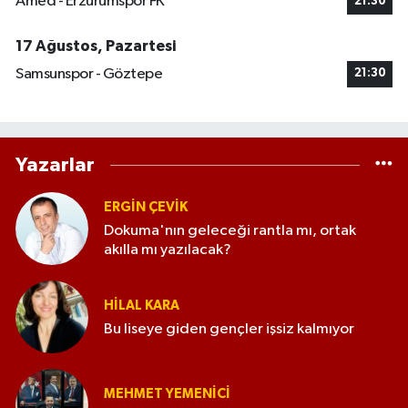
Amed - Erzurumspor FK
21:30
17 Ağustos, Pazartesi
Samsunspor - Göztepe
21:30
Yazarlar
ERGIN ÇEVİK
Dokuma'nın geleceği rantla mı, ortak
akılla mı yazılacak?
HILAL KARA
Bu liseye giden gençler işsiz kalmıyor
MEHMET YEMENICI