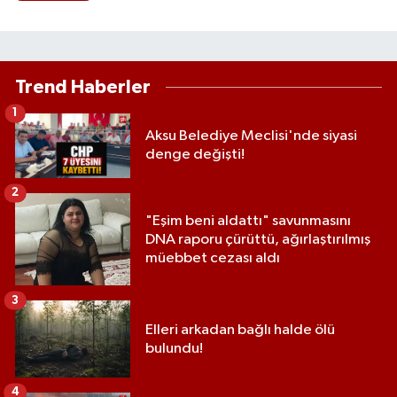
Trend Haberler
1
Aksu Belediye Meclisi'nde siyasi
denge değişti!
2
"Eşim beni aldattı" savunmasını
DNA raporu çürüttü, ağırlaştırılmış
müebbet cezası aldı
3
Elleri arkadan bağlı halde ölü
bulundu!
4