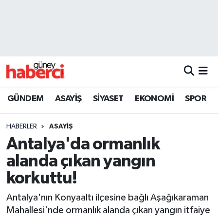
Beyoğlu Hava Durumu
Beyoğlu Trafik Yoğunluk Haritası
Süper Lig Puan Durumu ve Fikstür
GÜNDEM
ASAYİŞ
SİYASET
EKONOMİ
SPOR
Tüm Manşetler
HABERLER
ASAYİŞ
Son Dakika Haberleri
Antalya'da ormanlık
alanda çıkan yangın
Haber Arşivi
korkuttu!
Antalya'nın Konyaaltı ilçesine bağlı Aşağıkaraman
Mahallesi'nde ormanlık alanda çıkan yangın itfaiye