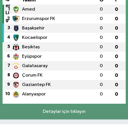
1
Amed
0
0
2
Erzurumspor FK
0
0
3
Başakşehir
0
0
4
Kocaelispor
0
0
5
Beşiktaş
0
0
6
Eyüpspor
0
0
7
Galatasaray
0
0
8
Çorum FK
0
0
9
Gaziantep FK
0
0
10
Alanyaspor
0
0
Detaylar için tıklayın