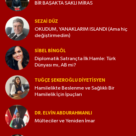
BİR BAŞAKTA SAKLI MİRAS
SEZAI DÜZ
OKUDUM, YANAKLARIM ISLANDI (Ama hiç
değiştirmedim)
SIBEL BINGÖL
Diplomatik Satrançta İlk Hamle: Türk
Dünyası mı, AB mi?
TUĞÇE ŞEKEROĞLU DIYETISYEN
Hamilelikte Beslenme ve Sağlıklı Bir
Hamilelik İçin İpuçları
DR. ELVIN ABDURAHMANLI
Mülteciler ve Yeniden İmar