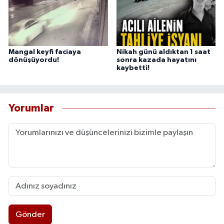
Mangal keyfi faciaya
Nikah günü aldıktan 1 saat
dönüşüyordu!
sonra kazada hayatını
kaybetti!
Yorumlar
Gönder