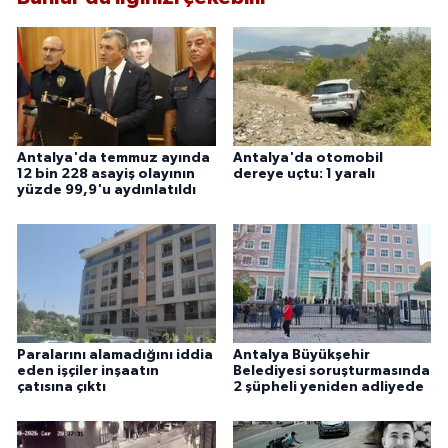
Antalya'da temmuz ayında
Antalya'da otomobil
12 bin 228 asayiş olayının
dereye uçtu: 1 yaralı
yüzde 99,9'u aydınlatıldı
Paralarını alamadığını iddia
Antalya Büyükşehir
eden işçiler inşaatın
Belediyesi soruşturmasında
çatısına çıktı
2 şüpheli yeniden adliyede