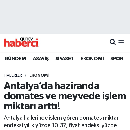
Beyoğlu Hava Durumu
Beyoğlu Trafik Yoğunluk Haritası
Süper Lig Puan Durumu ve Fikstür
GÜNDEM
ASAYİŞ
SİYASET
EKONOMİ
SPOR
Tüm Manşetler
HABERLER
EKONOMİ
Son Dakika Haberleri
Antalya’da haziranda
domates ve meyvede işlem
Haber Arşivi
miktarı arttı!
Antalya hallerinde işlem gören domates miktar
endeksi yıllık yüzde 10,37, fiyat endeksi yüzde