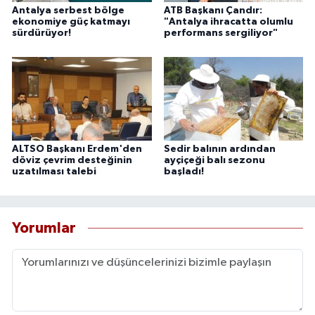
Antalya serbest bölge
ATB Başkanı Çandır:
ekonomiye güç katmayı
"Antalya ihracatta olumlu
sürdürüyor!
performans sergiliyor"
ALTSO Başkanı Erdem'den
Sedir balının ardından
döviz çevrim desteğinin
ayçiçeği balı sezonu
uzatılması talebi
başladı!
Yorumlar