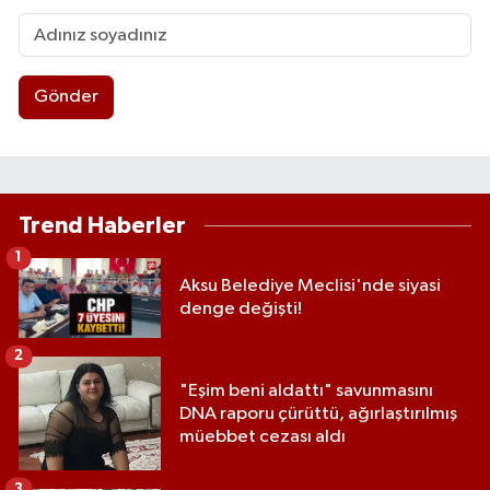
Gönder
Trend Haberler
1
Aksu Belediye Meclisi'nde siyasi
denge değişti!
2
"Eşim beni aldattı" savunmasını
DNA raporu çürüttü, ağırlaştırılmış
müebbet cezası aldı
3