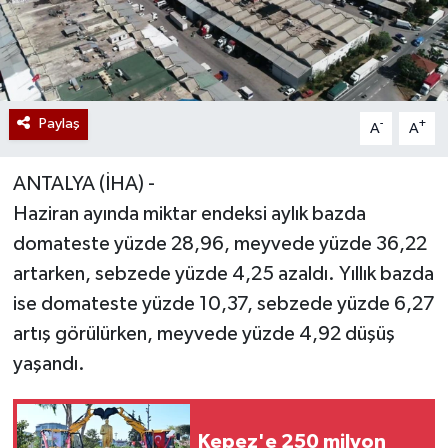
Paylaş
-
+
A
A
ANTALYA (İHA) -
Haziran ayında miktar endeksi aylık bazda
domateste yüzde 28,96, meyvede yüzde 36,22
artarken, sebzede yüzde 4,25 azaldı. Yıllık bazda
ise domateste yüzde 10,37, sebzede yüzde 6,27
artış görülürken, meyvede yüzde 4,92 düşüş
yaşandı.
Kepez'e 250 milyon