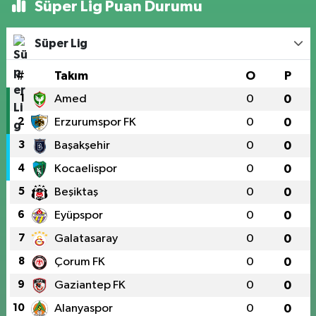
Süper Lig Puan Durumu
Süper Lig
#
Takım
O
P
1
Amed
0
0
2
Erzurumspor FK
0
0
3
Başakşehir
0
0
4
Kocaelispor
0
0
5
Beşiktaş
0
0
6
Eyüpspor
0
0
7
Galatasaray
0
0
8
Çorum FK
0
0
9
Gaziantep FK
0
0
10
Alanyaspor
0
0