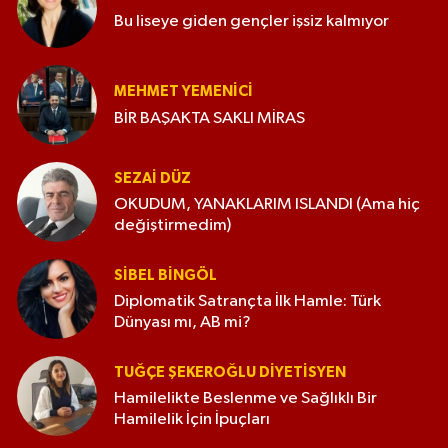
Bu liseye giden gençler işsiz kalmıyor
MEHMET YEMENICI
BİR BAŞAKTA SAKLI MİRAS
SEZAI DÜZ
OKUDUM, YANAKLARIM ISLANDI (Ama hiç
değiştirmedim)
SIBEL BINGÖL
Diplomatik Satrançta İlk Hamle: Türk
Dünyası mı, AB mi?
TUĞÇE ŞEKEROĞLU DIYETISYEN
Hamilelikte Beslenme ve Sağlıklı Bir
Hamilelik İçin İpuçları