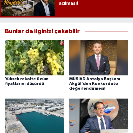
açılması!
Bunlar da ilginizi çekebilir
Yüksek rekolte üzüm
MÜSİAD Antalya Başkanı
fiyatlarını düşürdü
Akgül'den Konkordato
değerlendirmesi!