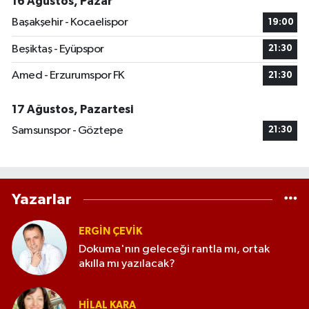
16 Ağustos, Pazar
Başakşehir - Kocaelispor
19:00
Beşiktaş - Eyüpspor
21:30
Amed - Erzurumspor FK
21:30
17 Ağustos, Pazartesi
Samsunspor - Göztepe
21:30
Yazarlar
ERGIN ÇEVİK
Dokuma'nın geleceği rantla mı, ortak
akılla mı yazılacak?
HILAL KARA