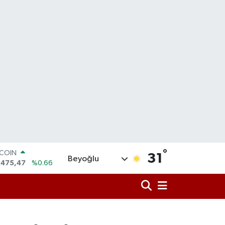
°
LAR
31
Beyoğlu
,5971
%0.05
RO
,1336
%0.18
ERLİN
,2534
%0.22
AM ALTIN
27.85
%0.54