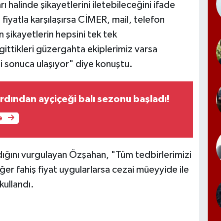
rı halinde şikayetlerini iletebileceğini ifade
iyatla karşılaşırsa CİMER, mail, telefon
en şikayetlerin hepsini tek tek
ittikleri güzergahta ekiplerimiz varsa
i sonuca ulaşıyor" diye konuştu.
ardından ayçiçeği balı sezonu başladı!
e
dığını vurgulayan Özşahan, "Tüm tedbirlerimizi
Eğer fahiş fiyat uygularlarsa cezai müeyyide ile
 kullandı.