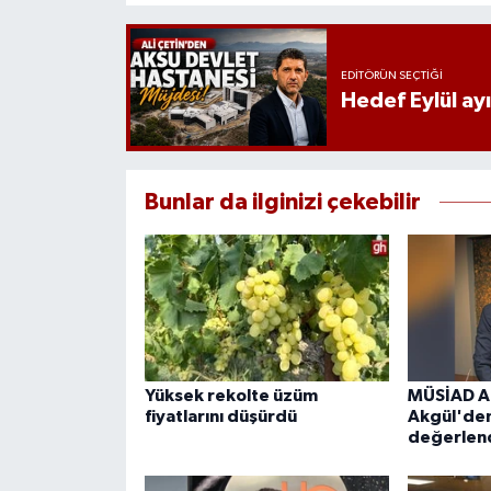
EDITÖRÜN SEÇTIĞI
Hedef Eylül ay
Bunlar da ilginizi çekebilir
Yüksek rekolte üzüm
MÜSİAD An
fiyatlarını düşürdü
Akgül'de
değerlend