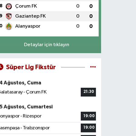
8
Çorum FK
0
0
9
Gaziantep FK
0
0
0
Alanyaspor
0
0
Detaylar için tıklayın
Süper Lig Fikstür
4 Ağustos, Cuma
alatasaray - Çorum FK
21:30
5 Ağustos, Cumartesi
onyaspor - Rizespor
19:00
asımpaşa - Trabzonspor
19:00