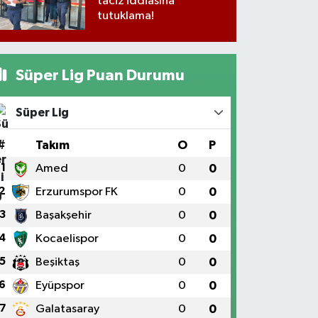
taciz iddiasına
tutuklama!
Süper Lig Puan Durumu
Süper Lig
#
Takım
O
P
1
Amed
0
0
2
Erzurumspor FK
0
0
3
Başakşehir
0
0
4
Kocaelispor
0
0
5
Beşiktaş
0
0
6
Eyüpspor
0
0
7
Galatasaray
0
0