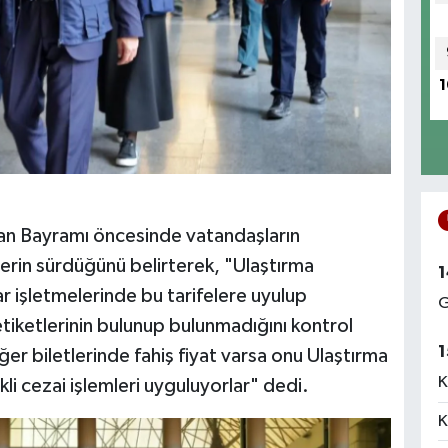
1
ban Bayramı öncesinde vatandaşların
rin sürdüğünü belirterek, "Ulaştırma
1
ar işletmelerinde bu tarifelere uyulup
G
etiketlerinin bulunup bulunmadığını kontrol
1
er biletlerinde fahiş fiyat varsa onu Ulaştırma
K
li cezai işlemleri uyguluyorlar" dedi.
K