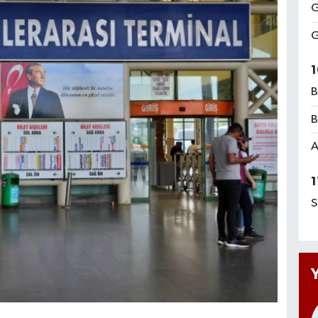
G
G
1
B
B
A
1
S