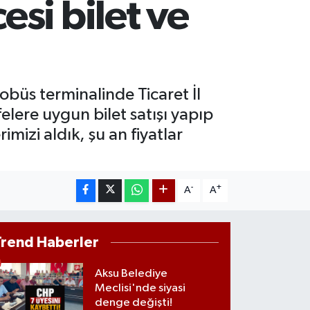
si bilet ve
ST100
.703
%0
TCOIN
.475,47
%0.66
büs terminalinde Ticaret İl
elere uygun bilet satışı yapıp
izi aldık, şu an fiyatlar
-
+
A
A
Trend Haberler
Aksu Belediye
Meclisi'nde siyasi
denge değişti!