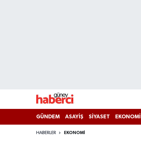
Beyoğlu Hava Durumu
Beyoğlu Trafik Yoğunluk Haritası
Süper Lig Puan Durumu ve Fikstür
Tüm Manşetler
Son Dakika Haberleri
Haber Arşivi
GÜNDEM
ASAYİŞ
SİYASET
EKONOMİ
HABERLER
EKONOMİ