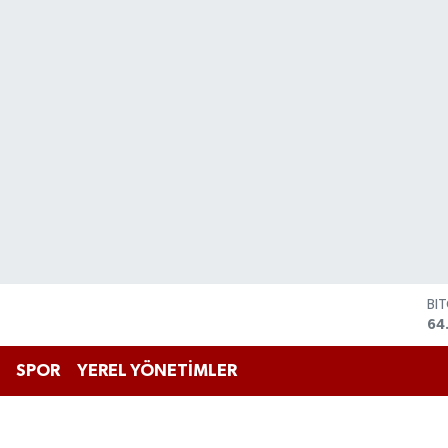
DO
47
EU
55
SPOR
YEREL YÖNETİMLER
ST
64
GR
65