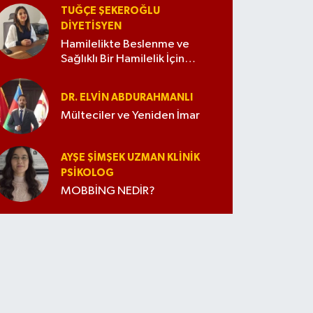
TUĞÇE ŞEKEROĞLU
DIYETISYEN
Hamilelikte Beslenme ve
Sağlıklı Bir Hamilelik İçin
İpuçları
DR. ELVIN ABDURAHMANLI
Mülteciler ve Yeniden İmar
AYŞE ŞIMŞEK UZMAN KLINIK
PSIKOLOG
MOBBİNG NEDİR?