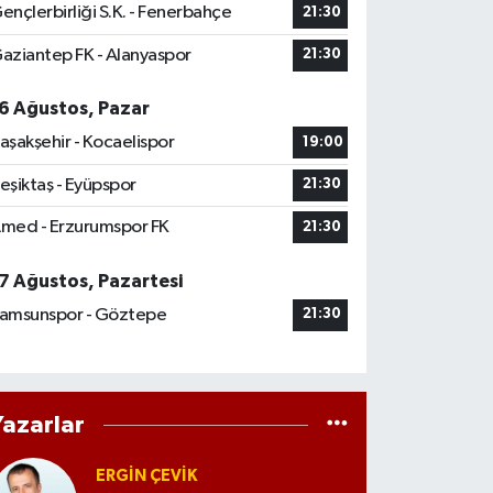
ençlerbirliği S.K. - Fenerbahçe
21:30
aziantep FK - Alanyaspor
21:30
6 Ağustos, Pazar
aşakşehir - Kocaelispor
19:00
eşiktaş - Eyüpspor
21:30
med - Erzurumspor FK
21:30
7 Ağustos, Pazartesi
amsunspor - Göztepe
21:30
Yazarlar
ERGIN ÇEVİK