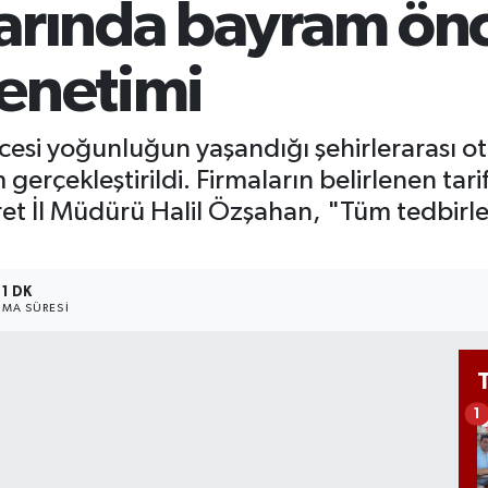
arında bayram önce
Bİ
13
BI
denetimi
64
si yoğunluğun yaşandığı şehirlerarası oto
rçekleştirildi. Firmaların belirlenen tarif
t İl Müdürü Halil Özşahan, "Tüm tedbirlerim
1 DK
MA SÜRESI
1