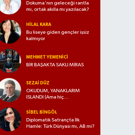
Dokuma'nın geleceği rantla
mı, ortak akılla mı yazılacak?
HILAL KARA
Bu liseye giden gençler işsiz
kalmıyor
MEHMET YEMENICI
BİR BAŞAKTA SAKLI MİRAS
SEZAI DÜZ
OKUDUM, YANAKLARIM
ISLANDI (Ama hiç
değiştirmedim)
SIBEL BINGÖL
Diplomatik Satrançta İlk
Hamle: Türk Dünyası mı, AB mi?