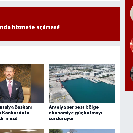
ında hizmete açılması!
talya Başkanı
Antalya serbest bölge
n Konkordato
ekonomiye güç katmayı
irmesi!
sürdürüyor!