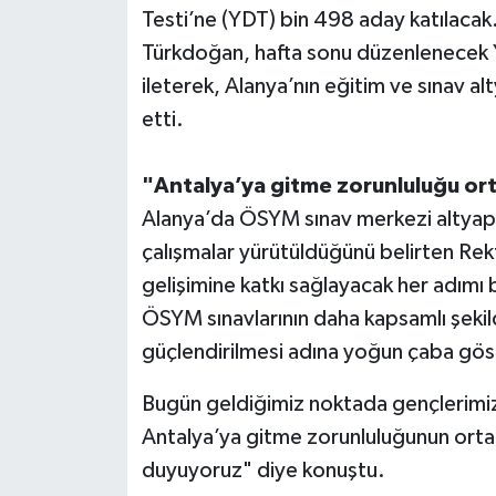
Testi’ne (YDT) bin 498 aday katılaca
Türkdoğan, hafta sonu düzenlenecek YK
ileterek, Alanya’nın eğitim ve sınav al
etti.
"Antalya’ya gitme zorunluluğu ort
Alanya’da ÖSYM sınav merkezi altyapısı
çalışmalar yürütüldüğünü belirten Rek
gelişimine katkı sağlayacak her adımı b
ÖSYM sınavlarının daha kapsamlı şekild
güçlendirilmesi adına yoğun çaba gös
Bugün geldiğimiz noktada gençlerimizin 
Antalya’ya gitme zorunluluğunun ort
duyuyoruz" diye konuştu.