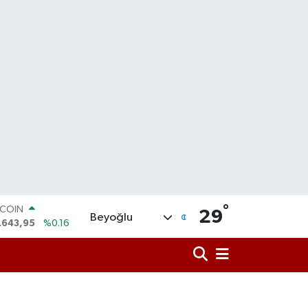
TCOIN
.643,95
%0.16
°
LAR
29
Beyoğlu
,6006
%0.06
RO
,0250
%0.02
ERLİN
,2398
%0.2
AM ALTIN
00.87
%0.12