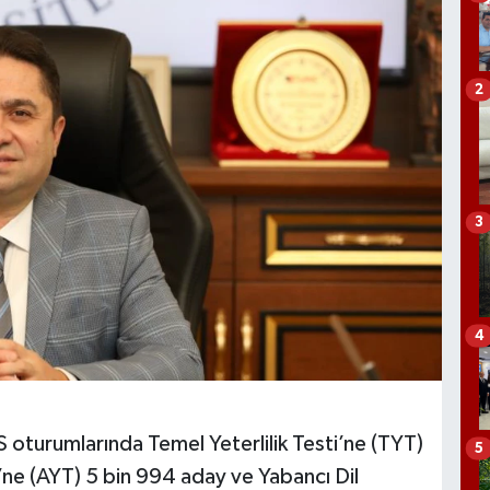
2
3
4
S oturumlarında Temel Yeterlilik Testi’ne (TYT)
5
i’ne (AYT) 5 bin 994 aday ve Yabancı Dil