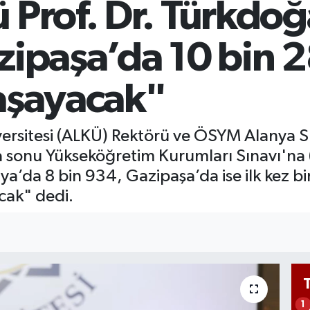
Prof. Dr. Türkdoğa
Bİ
13
zipaşa’da 10 bin 
aşayacak"
rsitesi (ALKÜ) Rektörü ve ÖSYM Alanya Sı
sonu Yükseköğretim Kurumları Sınavı'na 
anya’da 8 bin 934, Gazipaşa’da ise ilk kez 
cak" dedi.
1