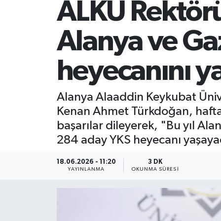
ALKÜ Rektörü 
Alanya ve Ga
heyecanını y
Alanya Alaaddin Keykubat Ünive
Kenan Ahmet Türkdoğan, hafta 
başarılar dileyerek, "Bu yıl Al
284 aday YKS heyecanı yaşaya
18.06.2026 - 11:20
3 DK
YAYINLANMA
OKUNMA SÜRESI