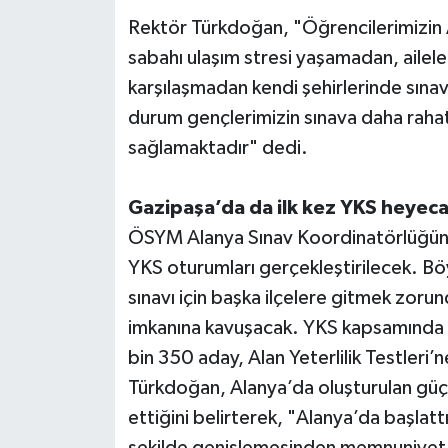
Rektör Türkdoğan, "Öğrencilerimizin
sabahı ulaşım stresi yaşamadan, ailele
karşılaşmadan kendi şehirlerinde sınav
durum gençlerimizin sınava daha rahat
sağlamaktadır" dedi.
Gazipaşa’da da ilk kez YKS heyec
ÖSYM Alanya Sınav Koordinatörlüğüne
YKS oturumları gerçekleştirilecek. Bö
sınavı için başka ilçelere gitmek zoru
imkanına kavuşacak. YKS kapsamında G
bin 350 aday, Alan Yeterlilik Testleri
Türkdoğan, Alanya’da oluşturulan güçl
ettiğini belirterek, "Alanya’da başlat
şekilde genişlemesinden memnuniyet