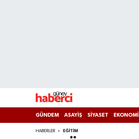
Beyoğlu Hava Durumu
Beyoğlu Trafik Yoğunluk Haritası
Süper Lig Puan Durumu ve Fikstür
Tüm Manşetler
Son Dakika Haberleri
Haber Arşivi
GÜNDEM
ASAYİŞ
SİYASET
EKONOMİ
HABERLER
EĞİTİM