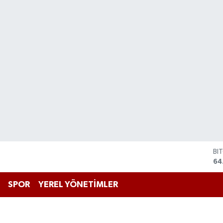
BI
64
DO
47
EU
55
SPOR
YEREL YÖNETİMLER
ST
64
GR
65