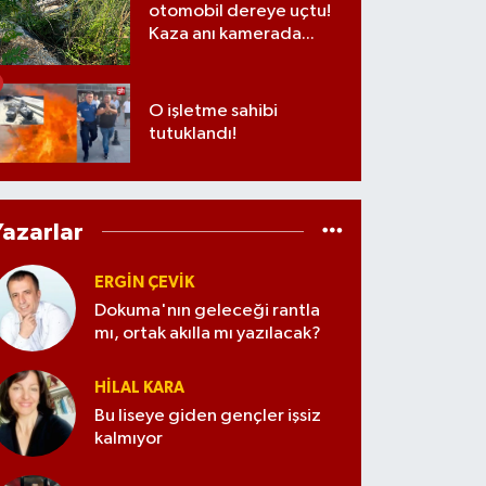
otomobil dereye uçtu!
Kaza anı kamerada...
O işletme sahibi
tutuklandı!
Yazarlar
ERGIN ÇEVİK
Dokuma'nın geleceği rantla
mı, ortak akılla mı yazılacak?
HILAL KARA
Bu liseye giden gençler işsiz
kalmıyor