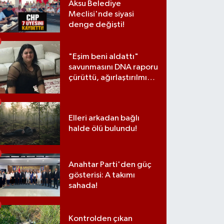
Aksu Belediye
Meclisi'nde siyasi
denge değişti!
"Eşim beni aldattı"
savunmasını DNA raporu
çürüttü, ağırlaştırılmış
müebbet cezası aldı
Elleri arkadan bağlı
halde ölü bulundu!
Anahtar Parti'den güç
gösterisi: A takımı
sahada!
Kontrolden çıkan