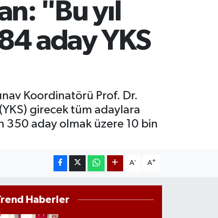
n: "Bu yıl
ST100
.799
%70
284 aday YKS
nav Koordinatörü Prof. Dr.
(YKS) girecek tüm adaylara
bin 350 aday olmak üzere 10 bin
-
+
A
A
Trend Haberler