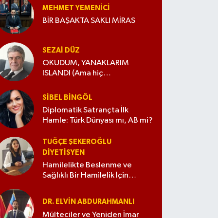
MEHMET YEMENICI
BİR BAŞAKTA SAKLI MİRAS
SEZAI DÜZ
OKUDUM, YANAKLARIM
ISLANDI (Ama hiç
değiştirmedim)
SIBEL BINGÖL
Diplomatik Satrançta İlk
Hamle: Türk Dünyası mı, AB mi?
TUĞÇE ŞEKEROĞLU
DIYETISYEN
Hamilelikte Beslenme ve
Sağlıklı Bir Hamilelik İçin
İpuçları
DR. ELVIN ABDURAHMANLI
Mülteciler ve Yeniden İmar