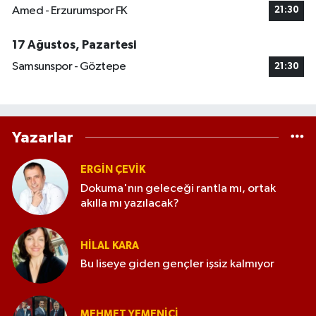
Amed - Erzurumspor FK
21:30
17 Ağustos, Pazartesi
Samsunspor - Göztepe
21:30
Yazarlar
ERGIN ÇEVİK
Dokuma'nın geleceği rantla mı, ortak
akılla mı yazılacak?
HILAL KARA
Bu liseye giden gençler işsiz kalmıyor
MEHMET YEMENICI