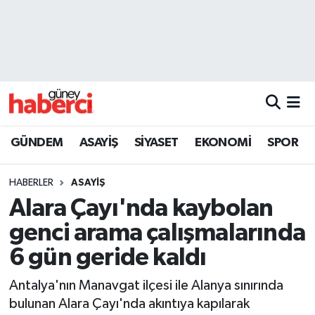
Beyoğlu Hava Durumu
Beyoğlu Trafik Yoğunluk Haritası
Süper Lig Puan Durumu ve Fikstür
GÜNDEM
ASAYİŞ
SİYASET
EKONOMİ
SPOR
Tüm Manşetler
HABERLER
ASAYİŞ
Son Dakika Haberleri
Alara Çayı'nda kaybolan
genci arama çalışmalarında
Haber Arşivi
6 gün geride kaldı
Antalya'nın Manavgat ilçesi ile Alanya sınırında
bulunan Alara Çayı'nda akıntıya kapılarak