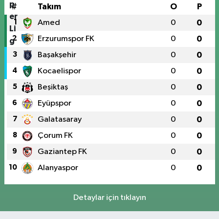
#
Takım
O
P
1
Amed
0
0
2
Erzurumspor FK
0
0
3
Başakşehir
0
0
4
Kocaelispor
0
0
5
Beşiktaş
0
0
6
Eyüpspor
0
0
7
Galatasaray
0
0
8
Çorum FK
0
0
9
Gaziantep FK
0
0
10
Alanyaspor
0
0
Detaylar için tıklayın