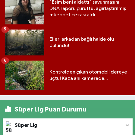
"Eşim beni aldattı" savunmasını
DNA raporu çürüttü, ağırlaştırılmış
müebbet cezası aldı
5
Elleri arkadan bağlı halde ölü
bulundu!
6
Kontrolden çıkan otomobil dereye
uçtu! Kaza anı kamerada...
Süper Lig Puan Durumu
Süper Lig