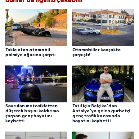
Bunlar da ilginizi çekebilir
Takla atan otomobil
Otomobiller kavşakta
palmiye ağacına çarptı
çarpıştı!
Savrulan motosikletten
Tatil için Belçika'dan
düşerek başını kaldırıma
Antalya'ya gelen gurbetçi
çarpan genç hayatını
genç trafik kazasında
kaybetti
hayatını kaybetti