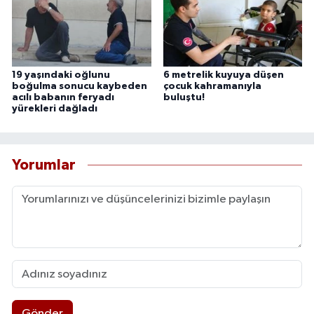
19 yaşındaki oğlunu
6 metrelik kuyuya düşen
boğulma sonucu kaybeden
çocuk kahramanıyla
acılı babanın feryadı
buluştu!
yürekleri dağladı
Yorumlar
Gönder