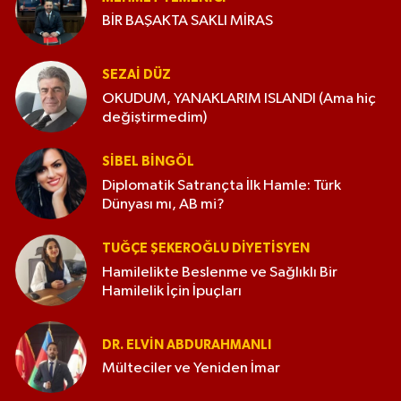
BİR BAŞAKTA SAKLI MİRAS
SEZAI DÜZ
OKUDUM, YANAKLARIM ISLANDI (Ama hiç
değiştirmedim)
SIBEL BINGÖL
Diplomatik Satrançta İlk Hamle: Türk
Dünyası mı, AB mi?
TUĞÇE ŞEKEROĞLU DIYETISYEN
Hamilelikte Beslenme ve Sağlıklı Bir
Hamilelik İçin İpuçları
DR. ELVIN ABDURAHMANLI
Mülteciler ve Yeniden İmar