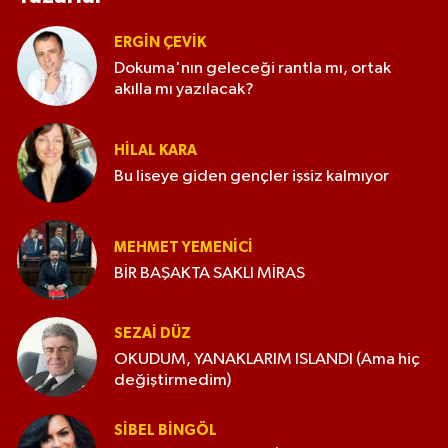
ERGIN ÇEVİK
Dokuma'nın geleceği rantla mı, ortak
akılla mı yazılacak?
HILAL KARA
Bu liseye giden gençler işsiz kalmıyor
MEHMET YEMENICI
BİR BAŞAKTA SAKLI MİRAS
SEZAI DÜZ
OKUDUM, YANAKLARIM ISLANDI (Ama hiç
değiştirmedim)
SIBEL BINGÖL