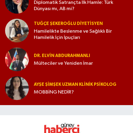
Diplomatik Satrançta İlk Hamle: Türk
Dünyası mı, AB mi?
TUĞÇE ŞEKEROĞLU DIYETISYEN
Hamilelikte Beslenme ve Sağlıklı Bir
Hamilelik İçin İpuçları
DR. ELVIN ABDURAHMANLI
Mülteciler ve Yeniden İmar
AYŞE ŞIMŞEK UZMAN KLINIK PSIKOLOG
MOBBİNG NEDİR?