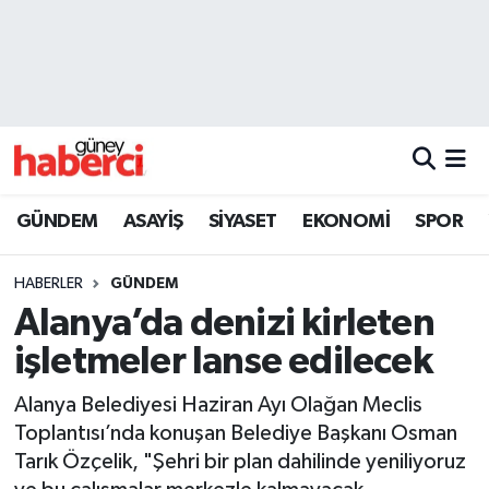
Beyoğlu Hava Durumu
Beyoğlu Trafik Yoğunluk Haritası
Süper Lig Puan Durumu ve Fikstür
GÜNDEM
ASAYİŞ
SİYASET
EKONOMİ
SPOR
Tüm Manşetler
HABERLER
GÜNDEM
Son Dakika Haberleri
Alanya’da denizi kirleten
işletmeler lanse edilecek
Haber Arşivi
Alanya Belediyesi Haziran Ayı Olağan Meclis
Toplantısı’nda konuşan Belediye Başkanı Osman
Tarık Özçelik, "Şehri bir plan dahilinde yeniliyoruz