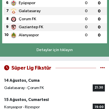
6
Eyüpspor
0
0
7
Galatasaray
0
0
8
Çorum FK
0
0
9
Gaziantep FK
0
0
10
Alanyaspor
0
0
Detaylar için tıklayın
Süper Lig Fikstür
14 Ağustos, Cuma
Galatasaray - Çorum FK
21:30
15 Ağustos, Cumartesi
Konyaspor - Rizespor
19:00