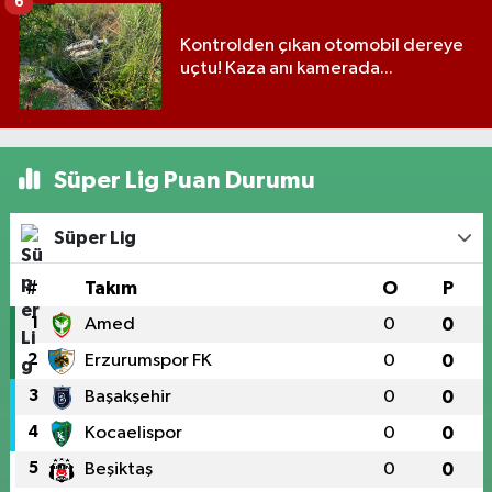
6
Kontrolden çıkan otomobil dereye
uçtu! Kaza anı kamerada...
Süper Lig Puan Durumu
Süper Lig
#
Takım
O
P
1
Amed
0
0
2
Erzurumspor FK
0
0
3
Başakşehir
0
0
4
Kocaelispor
0
0
5
Beşiktaş
0
0