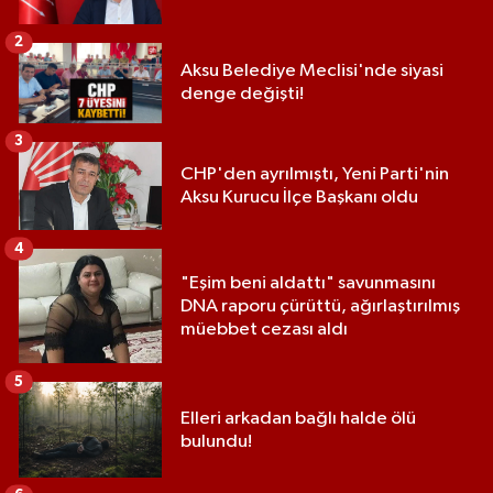
2
Aksu Belediye Meclisi'nde siyasi
denge değişti!
3
CHP'den ayrılmıştı, Yeni Parti'nin
Aksu Kurucu İlçe Başkanı oldu
4
"Eşim beni aldattı" savunmasını
DNA raporu çürüttü, ağırlaştırılmış
müebbet cezası aldı
5
Elleri arkadan bağlı halde ölü
bulundu!