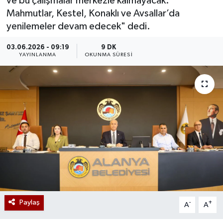
ve bu çalışmalar merkezle kalmayacak.
Mahmutlar, Kestel, Konaklı ve Avsallar’da
yenilemeler devam edecek" dedi.
03.06.2026 - 09:19
9 DK
YAYINLANMA
OKUNMA SÜRESI
Paylaş
-
+
A
A