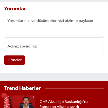
Yorumlar
Gönder
Trend Haberler
1
CHP Aksu İlçe Başkanlığı'na
Ramazan Alkan atandı