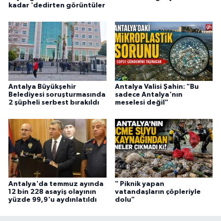
kadar 'dedirten görüntüler
Antalya Büyükşehir
Antalya Valisi Şahin: "Bu
Belediyesi soruşturmasında
sadece Antalya'nın
2 şüpheli serbest bırakıldı
meselesi değil"
Antalya'da temmuz ayında
" Piknik yapan
12 bin 228 asayiş olayının
vatandaşların çöpleriyle
yüzde 99,9'u aydınlatıldı
dolu"