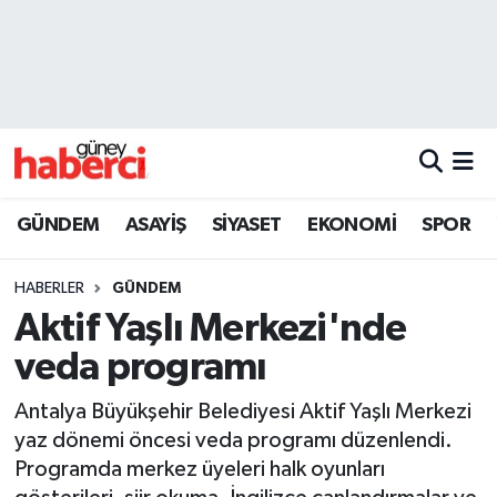
Beyoğlu Hava Durumu
Beyoğlu Trafik Yoğunluk Haritası
Süper Lig Puan Durumu ve Fikstür
GÜNDEM
ASAYİŞ
SİYASET
EKONOMİ
SPOR
Tüm Manşetler
HABERLER
GÜNDEM
Son Dakika Haberleri
Aktif Yaşlı Merkezi'nde
veda programı
Haber Arşivi
Antalya Büyükşehir Belediyesi Aktif Yaşlı Merkezi
yaz dönemi öncesi veda programı düzenlendi.
Programda merkez üyeleri halk oyunları