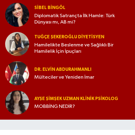
SIBEL BINGÖL
Diplomatik Satrançta İlk Hamle: Türk
Dünyası mı, AB mi?
TUĞÇE ŞEKEROĞLU DIYETISYEN
Hamilelikte Beslenme ve Sağlıklı Bir
Hamilelik İçin İpuçları
DR. ELVIN ABDURAHMANLI
Mülteciler ve Yeniden İmar
AYŞE ŞIMŞEK UZMAN KLINIK PSIKOLOG
MOBBİNG NEDİR?