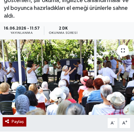
gösterileri, şiir okuma, İngilizce canlandırmalar ve
yıl boyunca hazırladıkları el emeği ürünlerle sahne
aldı.
16.06.2026 - 11:57
2 DK
YAYINLANMA
OKUNMA SÜRESI
Paylaş
-
+
A
A