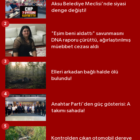
Aksu Belediye Meclisi'nde siyasi
denge değişti!
2
"Eşim beni aldattı" savunmasını
DNA raporu çürüttü, ağırlaştırılmış
müebbet cezası aldı
3
Elleri arkadan bağlı halde ölü
bulundu!
4
Anahtar Parti'den güç gösterisi: A
takımı sahada!
5
Kontrolden çıkan otomobil dereye