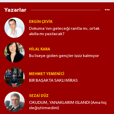
Yazarlar
ERGIN ÇEVİK
Dokuma'nın geleceği rantla mı, ortak
akılla mı yazılacak?
HILAL KARA
Bu liseye giden gençler işsiz kalmıyor
MEHMET YEMENICI
BİR BAŞAKTA SAKLI MİRAS
SEZAI DÜZ
OKUDUM, YANAKLARIM ISLANDI (Ama hiç
değiştirmedim)