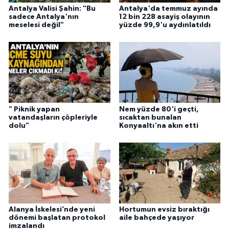
Antalya Valisi Şahin: "Bu
Antalya'da temmuz ayında
sadece Antalya'nın
12 bin 228 asayiş olayının
meselesi değil"
yüzde 99,9'u aydınlatıldı
" Piknik yapan
Nem yüzde 80'i geçti,
vatandaşların çöpleriyle
sıcaktan bunalan
dolu"
Konyaaltı'na akın etti
Alanya İskelesi’nde yeni
Hortumun evsiz bıraktığı
dönemi başlatan protokol
aile bahçede yaşıyor
imzalandı