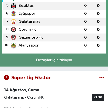
5
Beşiktaş
0
0
6
Eyüpspor
0
0
7
Galatasaray
0
0
8
Çorum FK
0
0
9
Gaziantep FK
0
0
10
Alanyaspor
0
0
Detaylar için tıklayın
Süper Lig Fikstür
14 Ağustos, Cuma
Galatasaray - Çorum FK
21:30