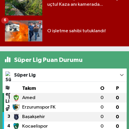
uçtu! Kaza anı kamerada...
6
O işletme sahibi tutuklandı!
Süper Lig Puan Durumu
Süper Lig
#
Takım
O
P
1
Amed
0
0
2
Erzurumspor FK
0
0
3
Başakşehir
0
0
4
Kocaelispor
0
0