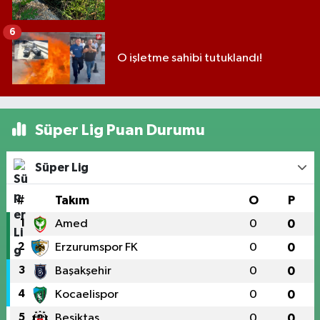
6
O işletme sahibi tutuklandı!
Süper Lig Puan Durumu
Süper Lig
#
Takım
O
P
1
Amed
0
0
2
Erzurumspor FK
0
0
3
Başakşehir
0
0
4
Kocaelispor
0
0
5
Beşiktaş
0
0