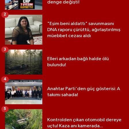
denge değişti!
2
"Eşim beni aldattı" savunmasını
DNA raporu çürüttü, ağırlaştırılmış
müebbet cezası aldı
3
Elleri arkadan bağlı halde ölü
bulundu!
4
Anahtar Parti'den güç gösterisi: A
takımı sahada!
5
Kontrolden çıkan otomobil dereye
uçtu! Kaza anı kamerada...