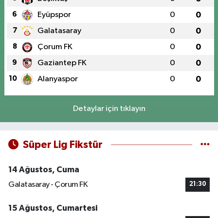
6
Eyüpspor
0
0
7
Galatasaray
0
0
8
Çorum FK
0
0
9
Gaziantep FK
0
0
10
Alanyaspor
0
0
Detaylar için tıklayın
Süper Lig Fikstür
14 Ağustos, Cuma
Galatasaray - Çorum FK
21:30
15 Ağustos, Cumartesi