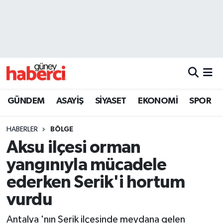
Beyoğlu Hava Durumu
Beyoğlu Trafik Yoğunluk Haritası
Süper Lig Puan Durumu ve Fikstür
GÜNDEM
ASAYİŞ
SİYASET
EKONOMİ
SPOR
Tüm Manşetler
HABERLER
BÖLGE
Son Dakika Haberleri
Aksu ilçesi orman
yangınıyla mücadele
Haber Arşivi
ederken Serik'i hortum
vurdu
Antalya 'nın Serik ilçesinde meydana gelen