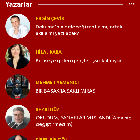
Yazarlar
ERGIN ÇEVİK
Dokuma'nın geleceği rantla mı, ortak
akılla mı yazılacak?
HILAL KARA
Bu liseye giden gençler işsiz kalmıyor
MEHMET YEMENICI
BİR BAŞAKTA SAKLI MİRAS
SEZAI DÜZ
OKUDUM, YANAKLARIM ISLANDI (Ama hiç
değiştirmedim)