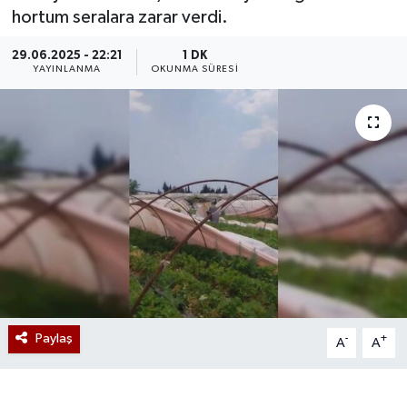
hortum seralara zarar verdi.
29.06.2025 - 22:21
1 DK
YAYINLANMA
OKUNMA SÜRESI
Paylaş
-
+
A
A