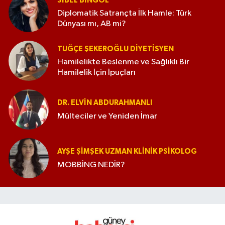
SIBEL BINGÖL
Diplomatik Satrançta İlk Hamle: Türk
Dünyası mı, AB mi?
TUĞÇE ŞEKEROĞLU DIYETISYEN
Hamilelikte Beslenme ve Sağlıklı Bir
Hamilelik İçin İpuçları
DR. ELVIN ABDURAHMANLI
Mülteciler ve Yeniden İmar
AYŞE ŞIMŞEK UZMAN KLINIK PSIKOLOG
MOBBİNG NEDİR?