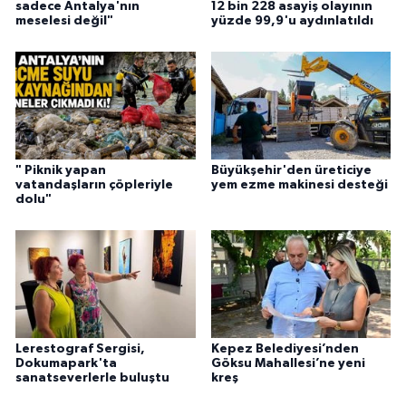
sadece Antalya'nın
12 bin 228 asayiş olayının
meselesi değil"
yüzde 99,9'u aydınlatıldı
" Piknik yapan
Büyükşehir'den üreticiye
vatandaşların çöpleriyle
yem ezme makinesi desteği
dolu"
Lerestograf Sergisi,
Kepez Belediyesi’nden
Dokumapark'ta
Göksu Mahallesi’ne yeni
sanatseverlerle buluştu
kreş