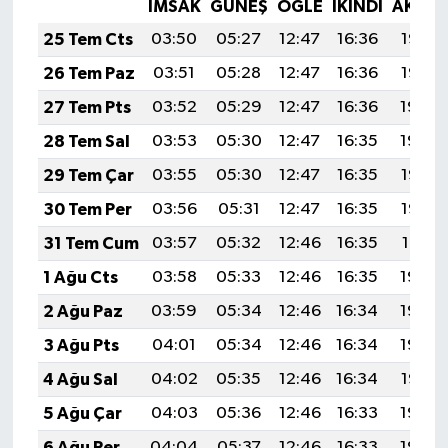
İMSAK
GÜNEŞ
ÖĞLE
İKINDI
AKŞA
25 Tem Cts
03:50
05:27
12:47
16:36
19:56
26 Tem Paz
03:51
05:28
12:47
16:36
19:55
27 Tem Pts
03:52
05:29
12:47
16:36
19:54
28 Tem Sal
03:53
05:30
12:47
16:35
19:54
29 Tem Çar
03:55
05:30
12:47
16:35
19:53
30 Tem Per
03:56
05:31
12:47
16:35
19:52
31 Tem Cum
03:57
05:32
12:46
16:35
19:51
1 Ağu Cts
03:58
05:33
12:46
16:35
19:50
2 Ağu Paz
03:59
05:34
12:46
16:34
19:49
3 Ağu Pts
04:01
05:34
12:46
16:34
19:48
4 Ağu Sal
04:02
05:35
12:46
16:34
19:47
5 Ağu Çar
04:03
05:36
12:46
16:33
19:46
6 Ağu Per
04:04
05:37
12:46
16:33
19:45