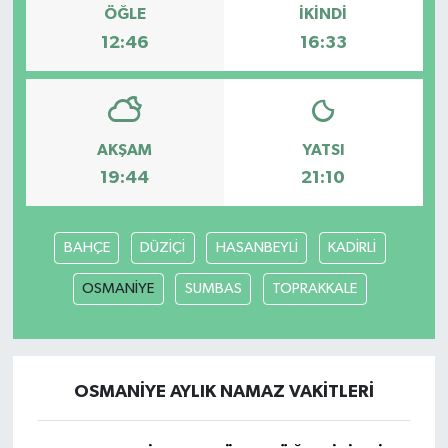
ÖĞLE
İKINDI
12:46
16:33
AKŞAM
YATSI
19:44
21:10
BAHÇE
DÜZİÇİ
HASANBEYLİ
KADİRLİ
OSMANİYE
SUMBAS
TOPRAKKALE
OSMANİYE AYLIK NAMAZ VAKITLERI