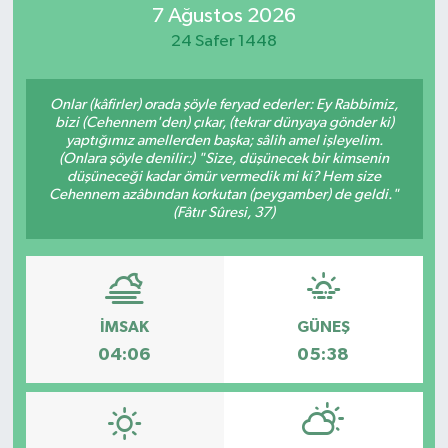
7 Ağustos 2026
24 Safer 1448
Onlar (kâfirler) orada şöyle feryad ederler: Ey Rabbimiz,
bizi (Cehennem'den) çıkar, (tekrar dünyaya gönder ki)
yaptığımız amellerden başka; sâlih amel işleyelim.
(Onlara şöyle denilir:) "Size, düşünecek bir kimsenin
düşüneceği kadar ömür vermedik mi ki? Hem size
Cehennem azâbından korkutan (peygamber) de geldi."
(Fâtır Sûresi, 37)
İMSAK
GÜNEŞ
04:06
05:38