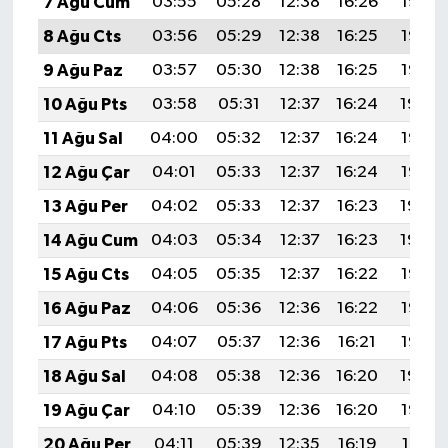
7 Ağu Cum
03:55
05:28
12:38
16:26
19:37
8 Ağu Cts
03:56
05:29
12:38
16:25
19:36
9 Ağu Paz
03:57
05:30
12:38
16:25
19:35
10 Ağu Pts
03:58
05:31
12:37
16:24
19:34
11 Ağu Sal
04:00
05:32
12:37
16:24
19:33
12 Ağu Çar
04:01
05:33
12:37
16:24
19:32
13 Ağu Per
04:02
05:33
12:37
16:23
19:30
14 Ağu Cum
04:03
05:34
12:37
16:23
19:29
15 Ağu Cts
04:05
05:35
12:37
16:22
19:28
16 Ağu Paz
04:06
05:36
12:36
16:22
19:27
17 Ağu Pts
04:07
05:37
12:36
16:21
19:25
18 Ağu Sal
04:08
05:38
12:36
16:20
19:24
19 Ağu Çar
04:10
05:39
12:36
16:20
19:23
20 Ağu Per
04:11
05:39
12:35
16:19
19:21