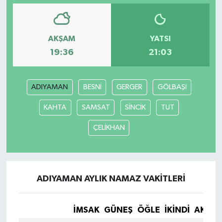
AKŞAM
YATSI
19:36
21:03
ADIYAMAN
BESNİ
GERGER
GÖLBAŞI
KAHTA
SAMSAT
SİNCİK
TUT
ÇELİKHAN
ADIYAMAN AYLIK NAMAZ VAKITLERI
İMSAK
GÜNEŞ
ÖĞLE
İKINDI
AKŞA