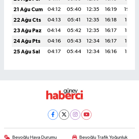
21 Ağu Cum
04:12
05:40
12:35
16:19
19:20
22 Ağu Cts
04:13
05:41
12:35
16:18
19:19
23 Ağu Paz
04:14
05:42
12:35
16:17
19:17
24 Ağu Pts
04:16
05:43
12:34
16:17
19:16
25 Ağu Sal
04:17
05:44
12:34
16:16
19:15
Beyoğlu Hava Durumu
Beyoğlu Trafik Yoğunluk