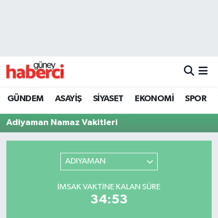
Beyoğlu Hava Durumu
Beyoğlu Trafik Yoğunluk Haritası
Süper Lig Puan Durumu ve Fikstür
GÜNDEM
ASAYİŞ
SİYASET
EKONOMİ
SPOR
Tüm Manşetler
Adiyaman Namaz Vakitleri
Son Dakika Haberleri
Haber Arşivi
ADIYAMAN
İMSAK VAKTINE KALAN SÜRE
34:53