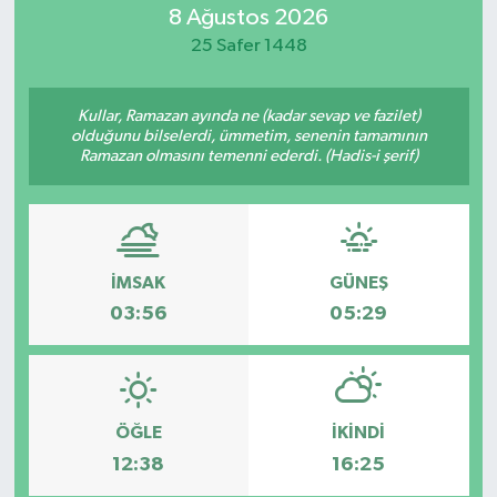
8 Ağustos 2026
25 Safer 1448
Kullar, Ramazan ayında ne (kadar sevap ve fazilet)
olduğunu bilselerdi, ümmetim, senenin tamamının
Ramazan olmasını temenni ederdi. (Hadis-i şerif)
İMSAK
GÜNEŞ
03:56
05:29
ÖĞLE
İKINDI
12:38
16:25