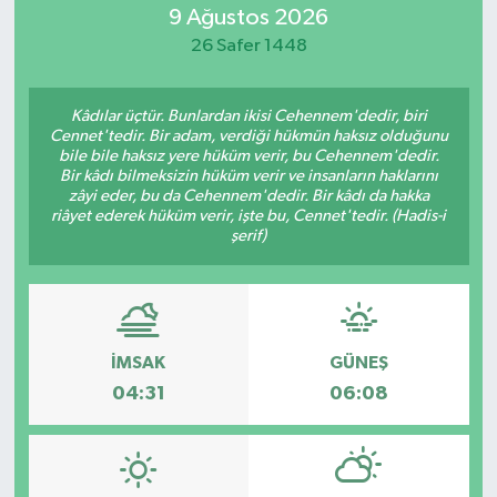
9 Ağustos 2026
26 Safer 1448
Kâdılar üçtür. Bunlardan ikisi Cehennem'dedir, biri
Cennet'tedir. Bir adam, verdiği hükmün haksız olduğunu
bile bile haksız yere hüküm verir, bu Cehennem'dedir.
Bir kâdı bilmeksizin hüküm verir ve insanların haklarını
zâyi eder, bu da Cehennem'dedir. Bir kâdı da hakka
riâyet ederek hüküm verir, işte bu, Cennet'tedir. (Hadis-i
şerif)
İMSAK
GÜNEŞ
04:31
06:08