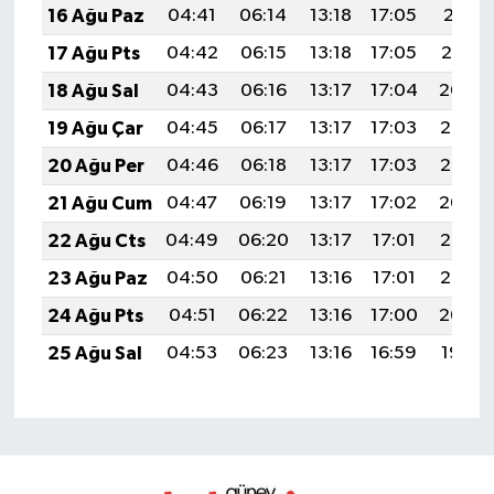
16 Ağu Paz
04:41
06:14
13:18
17:05
20:11
17 Ağu Pts
04:42
06:15
13:18
17:05
20:10
18 Ağu Sal
04:43
06:16
13:17
17:04
20:09
19 Ağu Çar
04:45
06:17
13:17
17:03
20:07
20 Ağu Per
04:46
06:18
13:17
17:03
20:06
21 Ağu Cum
04:47
06:19
13:17
17:02
20:04
22 Ağu Cts
04:49
06:20
13:17
17:01
20:03
23 Ağu Paz
04:50
06:21
13:16
17:01
20:02
24 Ağu Pts
04:51
06:22
13:16
17:00
20:00
25 Ağu Sal
04:53
06:23
13:16
16:59
19:59