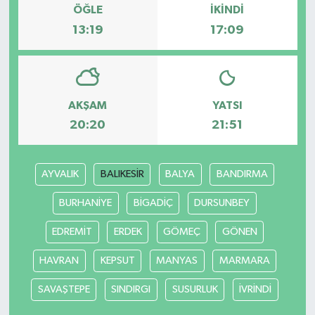
ÖĞLE
İKINDI
13:19
17:09
AKŞAM
YATSI
20:20
21:51
AYVALIK
BALIKESİR
BALYA
BANDIRMA
BURHANİYE
BİGADİÇ
DURSUNBEY
EDREMİT
ERDEK
GÖMEÇ
GÖNEN
HAVRAN
KEPSUT
MANYAS
MARMARA
SAVAŞTEPE
SINDIRGI
SUSURLUK
İVRİNDİ