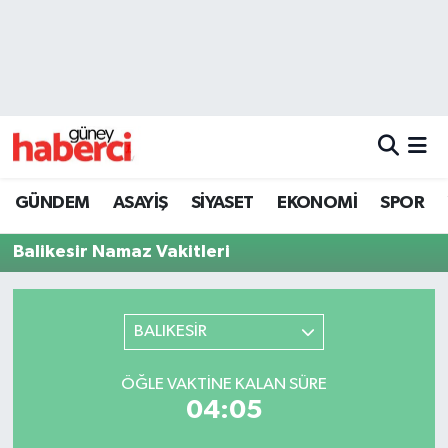
Beyoğlu Hava Durumu
Beyoğlu Trafik Yoğunluk Haritası
Süper Lig Puan Durumu ve Fikstür
GÜNDEM
ASAYİŞ
SİYASET
EKONOMİ
SPOR
Tüm Manşetler
Balikesir Namaz Vakitleri
Son Dakika Haberleri
Haber Arşivi
BALIKESİR
ÖĞLE VAKTINE KALAN SÜRE
04:05