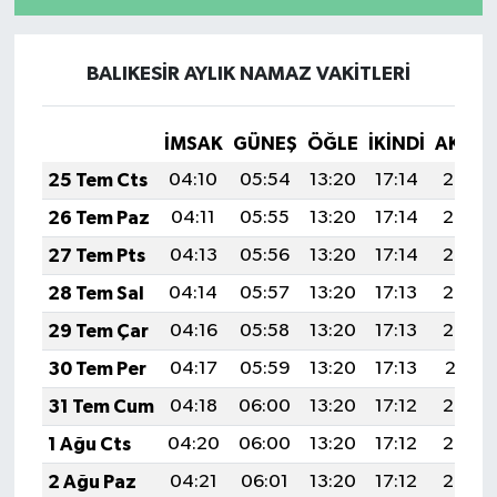
BALIKESİR AYLIK NAMAZ VAKITLERI
İMSAK
GÜNEŞ
ÖĞLE
İKINDI
AKŞA
25 Tem Cts
04:10
05:54
13:20
17:14
20:36
26 Tem Paz
04:11
05:55
13:20
17:14
20:35
27 Tem Pts
04:13
05:56
13:20
17:14
20:34
28 Tem Sal
04:14
05:57
13:20
17:13
20:33
29 Tem Çar
04:16
05:58
13:20
17:13
20:32
30 Tem Per
04:17
05:59
13:20
17:13
20:31
31 Tem Cum
04:18
06:00
13:20
17:12
20:30
1 Ağu Cts
04:20
06:00
13:20
17:12
20:29
2 Ağu Paz
04:21
06:01
13:20
17:12
20:28