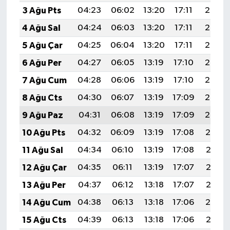
3 Ağu Pts
04:23
06:02
13:20
17:11
20:27
4 Ağu Sal
04:24
06:03
13:20
17:11
20:26
5 Ağu Çar
04:25
06:04
13:20
17:11
20:25
6 Ağu Per
04:27
06:05
13:19
17:10
20:24
7 Ağu Cum
04:28
06:06
13:19
17:10
20:23
8 Ağu Cts
04:30
06:07
13:19
17:09
20:22
9 Ağu Paz
04:31
06:08
13:19
17:09
20:20
10 Ağu Pts
04:32
06:09
13:19
17:08
20:19
11 Ağu Sal
04:34
06:10
13:19
17:08
20:18
12 Ağu Çar
04:35
06:11
13:19
17:07
20:17
13 Ağu Per
04:37
06:12
13:18
17:07
20:15
14 Ağu Cum
04:38
06:13
13:18
17:06
20:14
15 Ağu Cts
04:39
06:13
13:18
17:06
20:13