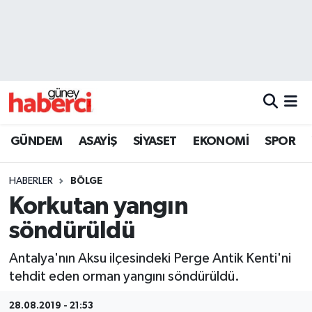
Beyoğlu Hava Durumu
Beyoğlu Trafik Yoğunluk Haritası
Süper Lig Puan Durumu ve Fikstür
GÜNDEM
ASAYİŞ
SİYASET
EKONOMİ
SPOR
Tüm Manşetler
HABERLER
BÖLGE
Son Dakika Haberleri
Korkutan yangın
söndürüldü
Haber Arşivi
Antalya'nın Aksu ilçesindeki Perge Antik Kenti'ni
tehdit eden orman yangını söndürüldü.
28.08.2019 - 21:53