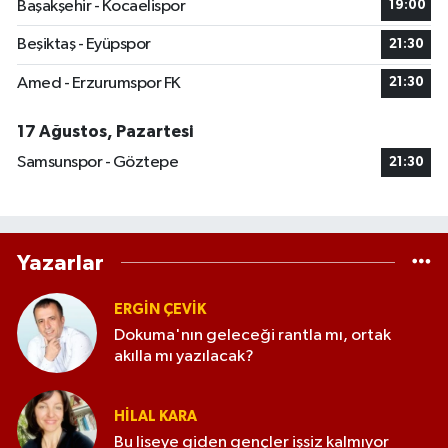
Başakşehir - Kocaelispor
19:00
Beşiktaş - Eyüpspor
21:30
Amed - Erzurumspor FK
21:30
17 Ağustos, Pazartesi
Samsunspor - Göztepe
21:30
Yazarlar
ERGIN ÇEVİK
Dokuma'nın geleceği rantla mı, ortak
akılla mı yazılacak?
HILAL KARA
Bu liseye giden gençler işsiz kalmıyor