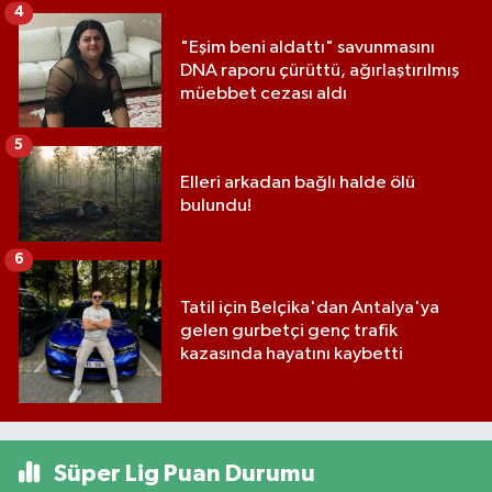
4
"Eşim beni aldattı" savunmasını
DNA raporu çürüttü, ağırlaştırılmış
müebbet cezası aldı
5
Elleri arkadan bağlı halde ölü
bulundu!
6
Tatil için Belçika'dan Antalya'ya
gelen gurbetçi genç trafik
kazasında hayatını kaybetti
Süper Lig Puan Durumu