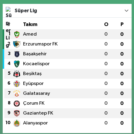
Süper Lig
#
Takım
O
P
1
Amed
0
0
2
Erzurumspor FK
0
0
3
Başakşehir
0
0
4
Kocaelispor
0
0
5
Beşiktaş
0
0
6
Eyüpspor
0
0
7
Galatasaray
0
0
8
Çorum FK
0
0
9
Gaziantep FK
0
0
10
Alanyaspor
0
0