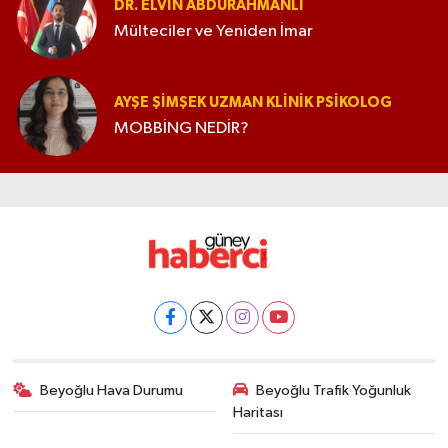
DR. ELVIN ABDURAHMANLI
Mülteciler ve Yeniden İmar
AYŞE ŞIMŞEK UZMAN KLINIK PSIKOLOG
MOBBİNG NEDİR?
Beyoğlu Hava Durumu
Beyoğlu Trafik Yoğunluk
Haritası