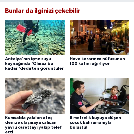
Bunlar da ilginizi çekebilir
Antalya'nın içme suyu
Hava kararınca nüfusunun
kaynağında 'Olmaz bu
100 katını ağırlıyor
kadar 'dedirten görüntüler
Kumsalda yakılan ateş
6 metrelik kuyuya düşen
denize ulaşmaya çalışan
çocuk kahramanıyla
yavru carettayı yakıp telef
buluştu!
etti