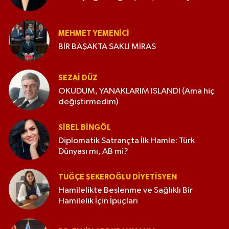
MEHMET YEMENICI
BİR BAŞAKTA SAKLI MİRAS
SEZAI DÜZ
OKUDUM, YANAKLARIM ISLANDI (Ama hiç
değiştirmedim)
SIBEL BINGÖL
Diplomatik Satrançta İlk Hamle: Türk
Dünyası mı, AB mi?
TUĞÇE ŞEKEROĞLU DIYETISYEN
Hamilelikte Beslenme ve Sağlıklı Bir
Hamilelik İçin İpuçları